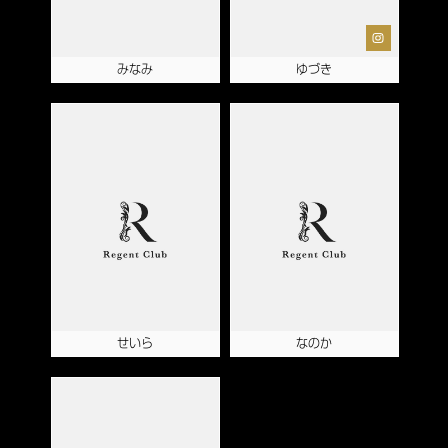
みなみ
ゆづき
せいら
なのか